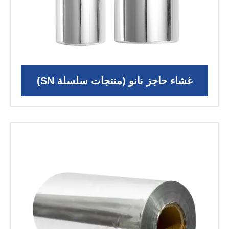
غشاء حاجز نانو (منتجات سلسلة SN)