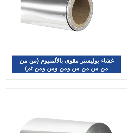
غشاء بوليستر مقوى بالألمنيوم (من من
من من من من ومن ومن ومن ثم)