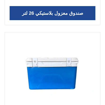
صندوق معزول بلاستيكي 26 لتر