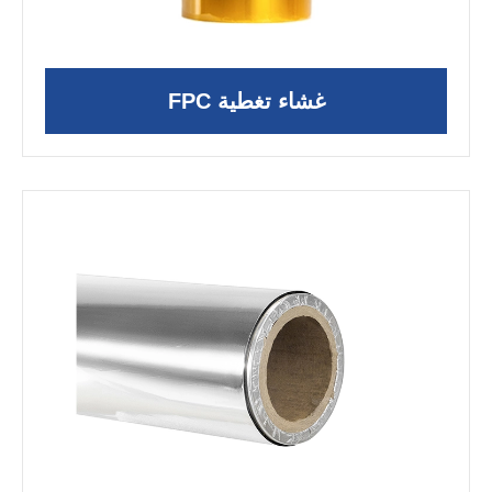
غشاء تغطية FPC