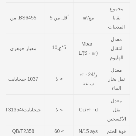
مجموع
بقايا
مغ/㎡
أقل من 5
BS6455: من
المذيبات
معدل
Mbar ·
5*10
انتقال
معيار جوهري
-8
L/(S · ㎡)
الهليوم
معدل
ز/㎡ · 24
نقل بخار
> لا
1037 جيجابايت
ساعة
الماء
معدل
نقل
Cc/㎡ · d
> لا
جيجابايت/T31354
الأكسجين
قوة الختم
N/15 ays
> 60
QB/T2358