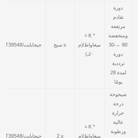
دورة
تقادم
مرتفعة
ومنخفضة
* K =
80 ←-30
ميغاواط/(م
≤ سيج
جيجابايت/T39548
دورة
· ك)
ترددية
لمدة 28
يومًا
شيخوخة
درجة
حرارة
عالية
* K =
ورطوبة
ميغاواط/(م
≤ 2
جيجابايت/T39548