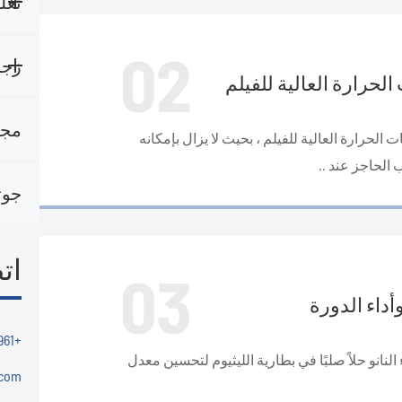
تغل
02
زجا
لحرارة العالية للفيلم
مج
لحرارة العالية للفيلم ، بحيث لا يزال بإمكانه
الحاجز عند ..
جوت
ات
03
داء الدورة
+86-18054992961
نانو حلاً صلبًا في بطارية الليثيوم لتحسين معدل
.com