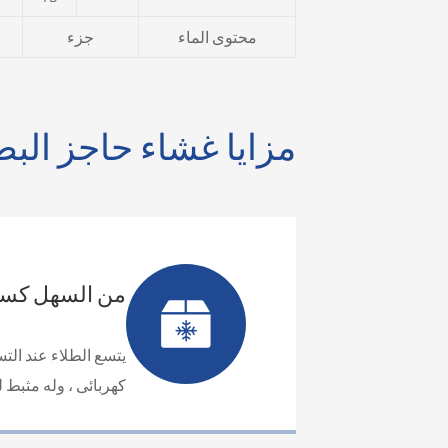
محتوى الماء
جزء
مزايا غشاء حاجز البط
من السهل كسر ا
يتسع الطلاء عند الت
كهربائى ، وله مثبط 