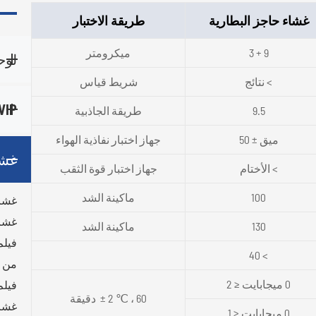
غشاء حاجز البطارية
طريقة الاختبار
9 + 3
ميكرومتر
لوح
> نتائج
شريط قياس
VIP المواد الأساس
9.5
طريقة الجاذبية
ميق ± 50
جهاز اختبار نفاذية الهواء
غشا
> الأختام
جهاز اختبار قوة الثقب
100
ماكينة الشد
غشاء 
غشاء
130
ماكينة الشد
فيلم
> 40
من م
0 ميجابايت ≤ 2
فيلم
‎ ± 2 ℃ ، 60 دقيقة
غشاء
0 ميجابايت ≤ 1