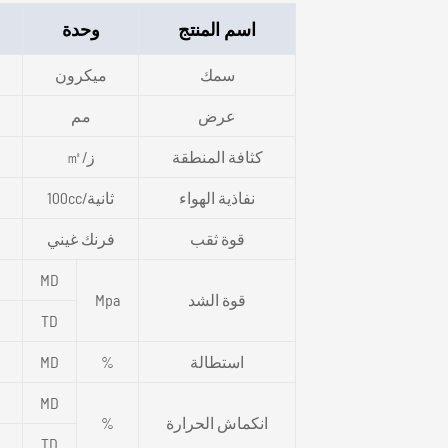
اسم المنتج
وحدة
سمك
ميكرون
عرض
مم
كثافة المنطقة
ز/㎡
نفاذية الهواء
ثانية/100cc
قوة ثقب
فرنك غيني
MD
قوة الشد
Mpa
TD
استطالة
%
MD
MD
انكماش الحرارة
%
TD