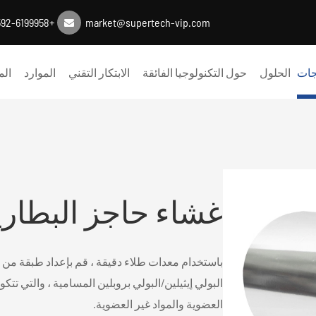
+86-0592-6199958
market@supertech-vip.com
جات
الحلول
حول التكنولوجيا الفائقة
الابتكار التقني
الموارد
الم
غشاء حاجز البطاري
البولي إيثيلين/البولي بروبلين المسامية ، والتي تتك
العضوية والمواد غير العضوية.