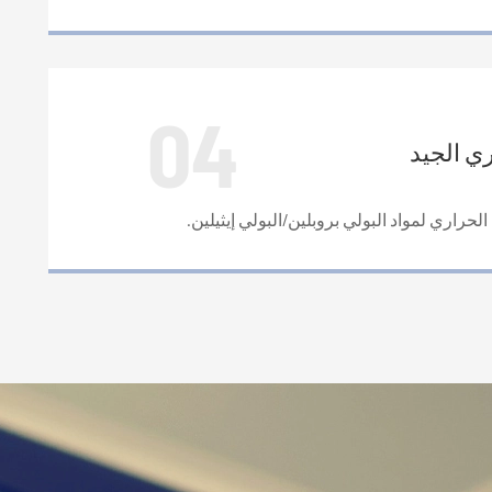
04
ي الجيد
راري لمواد البولي بروبلين/البولي إيثيلين.