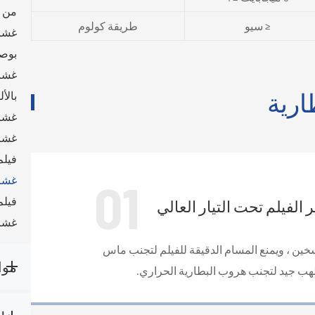
من م
≤ سيو
طريقة كولوم
غشاء
بوصة
غشاء
ارية
بالألومنيوم (4
غشاء
غشاء
فيلم
01
غشاء
فيلم
لفيلم تحت التيار العالي
غشاء
سخين ، ويمنع المسام الدقيقة للفيلم لتجنب ماس
موا
لهب جيد لتجنب هروب البطارية الحراري.