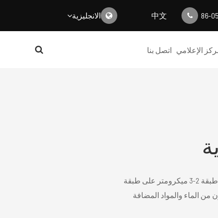
中文
الانجليزية
English
ركز الإعلامي
اتصل بنا
日本語
한국어
français
Deutsch
ة
Español
italiano
باستخدام معدات طلاء دقيقة ، قم بإعداد طبقة من طبقة 2-3 ميكرومتر على طبقة
ون من الماء والمواد المضافة
русский