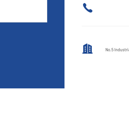


No.5 Industr