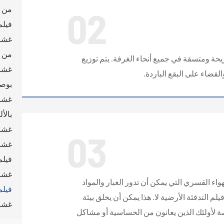
02
من م
فيلم
غشاء
من م
حة ومتسقة في جميع أنحاء الغرفة. يتم توزيع
غشاء
القضاء على البقع الباردة.
بوصة
غشاء
بالألومنيوم (4
غشاء
03
غشاء
فيلم
غشاء
ء القسري التي يمكن أن تدور الغبار والمواد
فيلم
لم التدفئة الأرضية لا. هذا يمكن أن يخلق بيئة
غشاء
 لأولئك الذين يعانون من الحساسية أو مشاكل