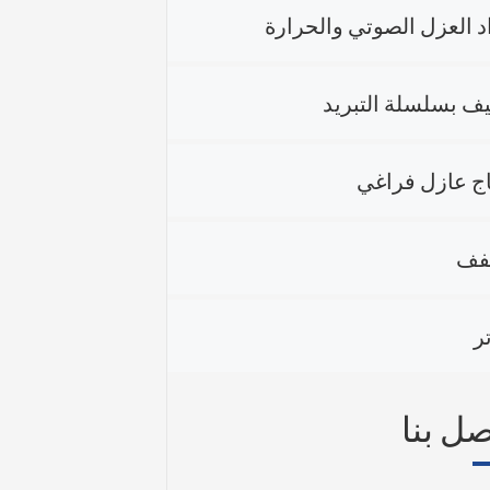
د العزل الصوتي والحرارة
يف بسلسلة التبريد
ج عازل فراغي
فف
ر
صل بنا