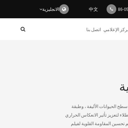
中文
الانجليزية
English
ركز الإعلامي
اتصل بنا
日本語
한국어
français
Deutsch
ة
Español
italiano
 سطح الحيوانات الأليفة ، وطبقة
على سطح الطلاء لتعزيز تأثير الانعكاس الحراري
русский
تم تحسين المقاومة القلوية لفيلم