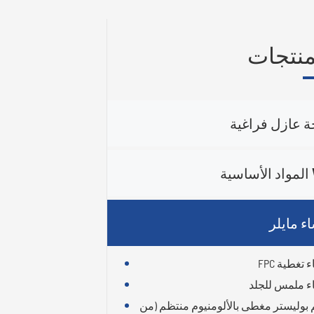
منتجات
ة عازل فراغية
ية
ء مايلر
تغطية FPC
 ملمس للجلد
 بوليستر مغطى بالألومنيوم منتظم (من