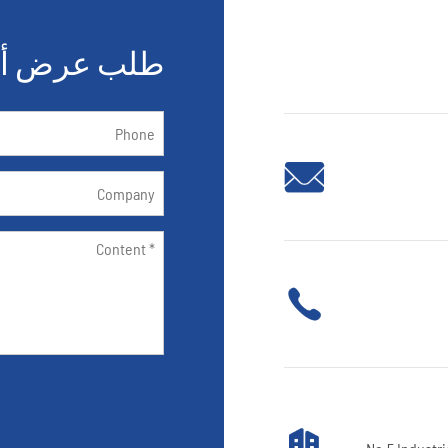
طلب عرض أس


