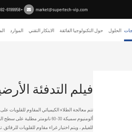
+86-0592-6199958
market@supertech-vip.com
جات
الحلول
حول التكنولوجيا الفائقة
الابتكار التقني
الموارد
الم
فيلم التدفئة الأرضي
تتم معالجة الطلاء الكيميائي المقاوم للقلويات على
ألومنيوم سميكة 30-60 نانومتر مطلية 
للفيلم ، ويتم اختيار غراء مقاوم للقلويات للرقائق. 